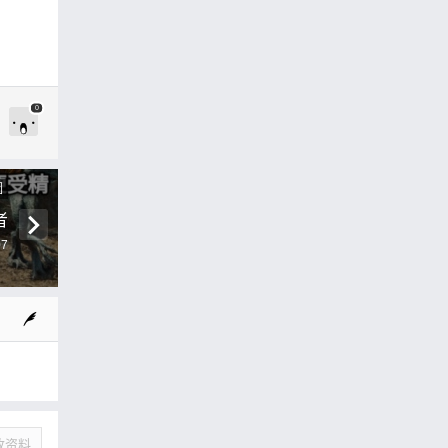
0
圖
者
07
改资料