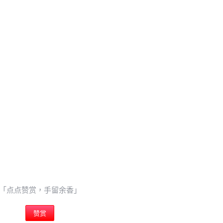
0 收藏
忘记密码？
找回
立刻支付
立刻支付
扫描二维码继续阅读
「点点赞赏，手留余香」
赞赏