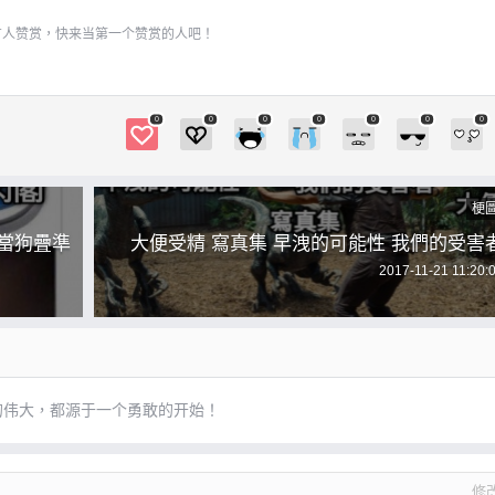
有人赞赏，快来当第一个赞赏的人吧！
0
0
0
0
0
0
0
梗
 當狗疊準
大便受精 寫真集 早洩的可能性 我們的受害
2017-11-21 11:20:
的伟大，都源于一个勇敢的开始！
修