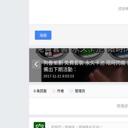
还没
海报
梗圖
狗疊策劃 免費套裝 永久卡池 限時閃閣
備出下期活動：
2017-11-21 9:03:23
0 条回复
A
作者
M
管理员
所有
欢迎您，新朋友，感谢参与互动！