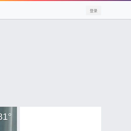
登录
81
°