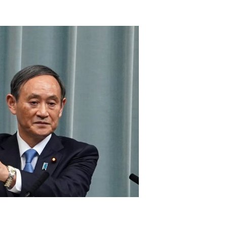
2017/11/21
admin @ 梗圖大全 MEME NOW
给admin打赏
付费内容
2
5
10
元
元
元
20
50
自定义
元
元
6位以上
¥
您没有权限发布内容，请购买会员或者提升权限。
6位以上
大便受精