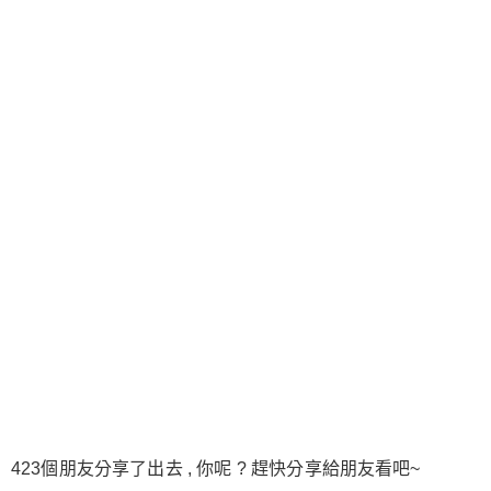
423個朋友分享了出去 , 你呢 ? 趕快分享給朋友看吧~