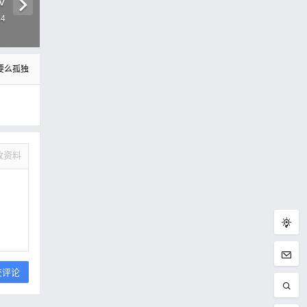
V
44
要么孤独
改资料
交评论