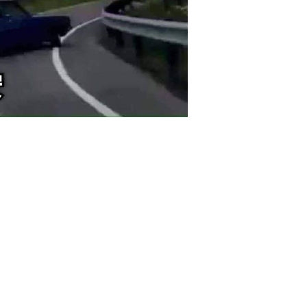
¥
您没有权限发布内容，请购买会员或者提升权限。
6位以上
回台北 閔閔家 安安
0 收藏
忘记密码？
找回
立刻支付
立刻支付
扫描二维码继续阅读