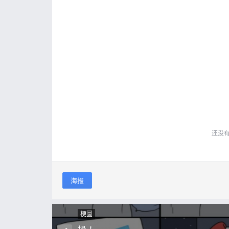
还没
海报
梗圖