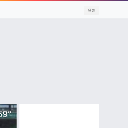
登录
59
°