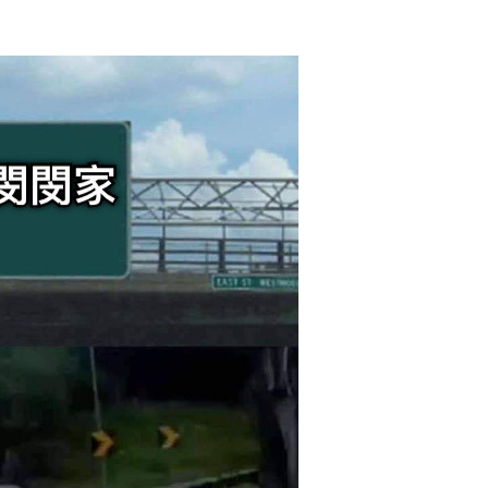
2017/12/29
admin @ 梗圖大全 MEME NOW
给admin打赏
付费内容
2
5
10
元
元
元
20
50
自定义
元
元
6位以上