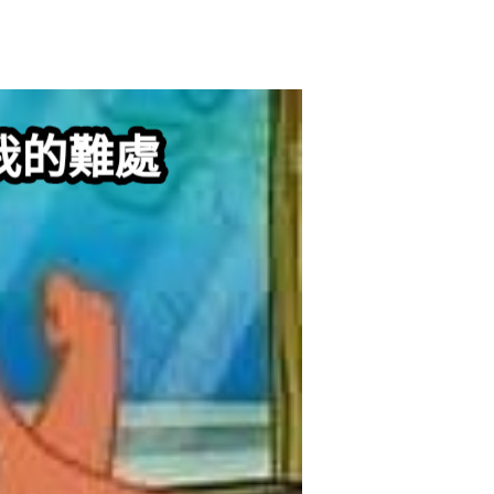
给admin打赏
付费内容
2
5
10
元
元
元
20
50
自定义
元
元
6位以上
¥
嘗試說明我的難處 世界： 不要
您没有权限发布内容，请购买会员或者提升权限。
6位以上
跟我頂嘴
946個朋友分享了出去 , 你呢 ? 趕快分享給朋友
忘记密码？
找回
看吧~ 0 收藏
立刻支付