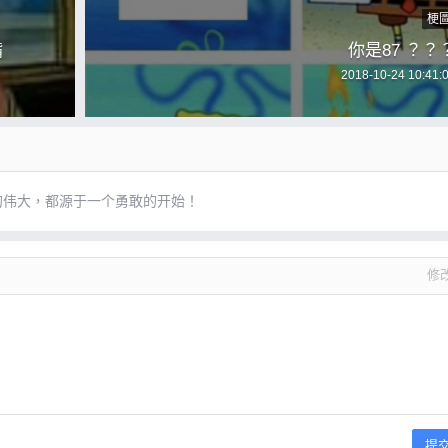
梗
嘴
你是87 ？？
2018-10-24 10:41:
的伟大，都源于一个勇敢的开始！
修
提