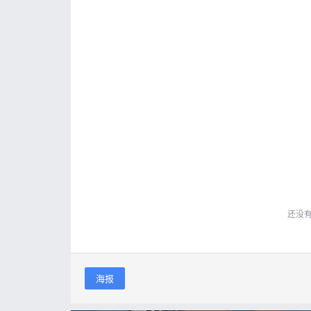
还没
海报