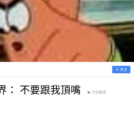
关注
界： 不要跟我頂嘴
为您朗读