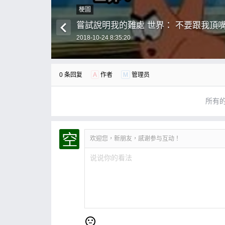
梗圖
嘗試說明我的難處 世界： 不要跟我頂
2018-10-24 8:35:20
0 条回复
A
作者
M
管理员
所有
欢迎您，新朋友，感谢参与互动！