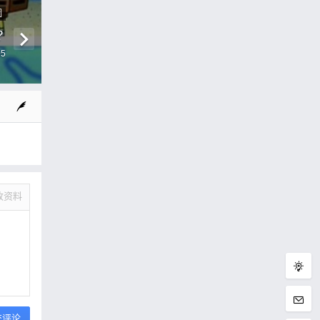
圖
？
05
改资料
交评论