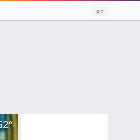
登录
52
°