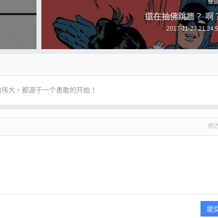
梗
還在抽佛跳牆？ 啊
2017-11-27 21:24:
的伟大，都源于一个勇敢的开始！
修
提