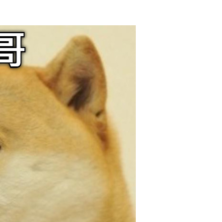
2017/11/27
admin @ 梗圖大全 MEME NOW
给admin打赏
付费内容
2
5
10
元
元
元
20
50
自定义
元
元