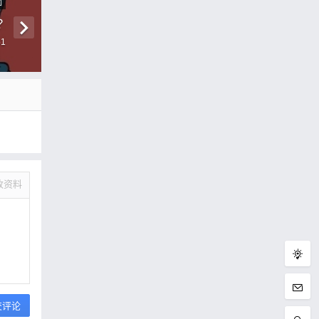
圖
？
51
改资料
交评论