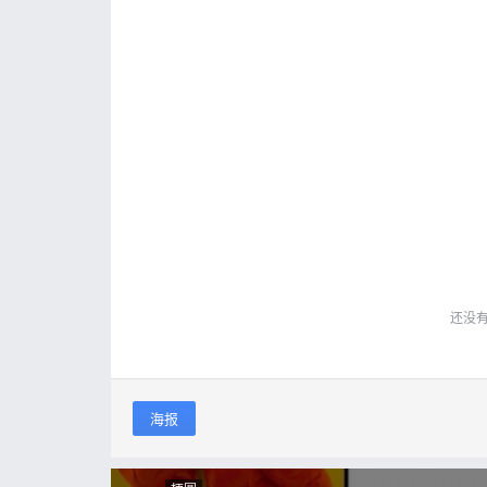
还没
海报