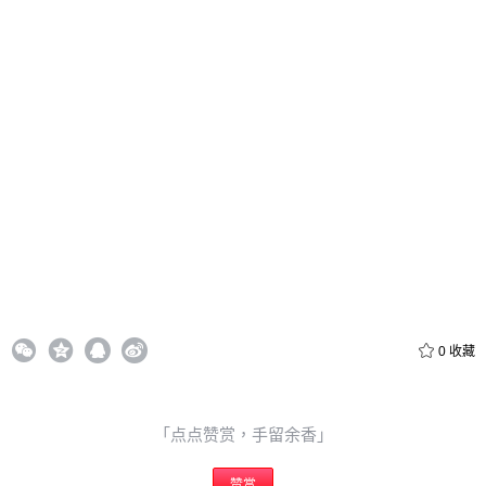
20
50
自定义
元
元
6位以上
¥
6位以上
您没有权限发布内容，请购买会员或者提升权限。
忘记密码？
找回
立刻支付
0
收藏
立刻支付
「点点赞赏，手留余香」
赞赏