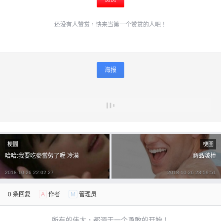
还没有人赞赏，快来当第一个赞赏的人吧！
海报
梗圖
梗圖
哈哈:我要吃麥當勞了喔 冷漠
商品啵棒
2018-10-26 22:02:27
2018-10-26 23:59:51
0 条回复
A
作者
M
管理员
所有的伟大，都源于一个勇敢的开始！