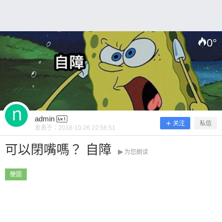
0
°
扫描二维码继续阅读
admin
关注
私信
发表于：
2018-10-26 22:56:51
可以閉嘴嗎？ 自障
为您朗读
梗圖