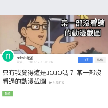
24
°
扫描二维码继续阅读
admin
关注
私信
发表于：
2017-12-7 5:01:06
只有我覺得這是JOJO嗎？ 某一部沒
看過的動漫截圖
为您朗读
梗圖