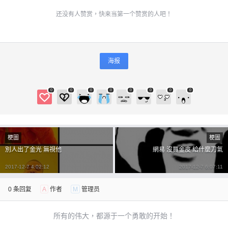
还没有人赞赏，快来当第一个赞赏的人吧！
海报
0
0
0
0
0
0
0
0
梗圖
梗圖
別人出了金光 無視他
網易 沒買金皮 給什麼刀氣
2017-12-7 4:02:12
2017-12-7 6:07:11
0 条回复
A
作者
M
管理员
所有的伟大，都源于一个勇敢的开始！