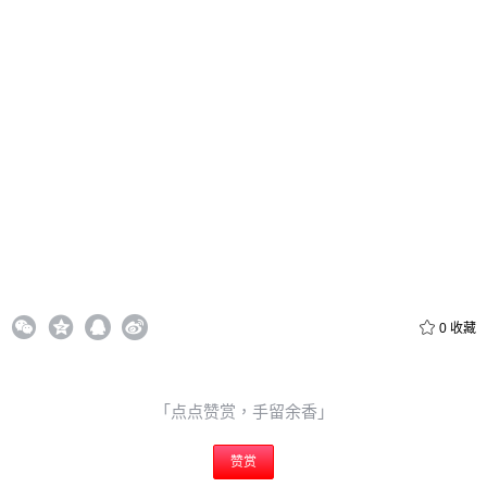
20
50
自定义
元
元
6位以上
¥
6位以上
您没有权限发布内容，请购买会员或者提升权限。
忘记密码？
找回
立刻支付
0
收藏
立刻支付
「点点赞赏，手留余香」
赞赏