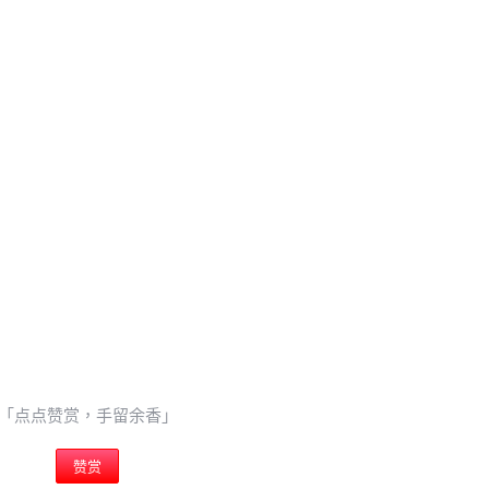
0 收藏
忘记密码？
找回
立刻支付
立刻支付
扫描二维码继续阅读
「点点赞赏，手留余香」
赞赏