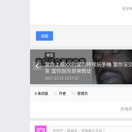
还没
海报
梗圖
當你上賴XX的課的時候玩手機 當你沒
業 當你說你是佛教徒
2017-12-21 13:27:22
0 条回复
A
作者
M
管理员
所有
欢迎您，新朋友，感谢参与互动！