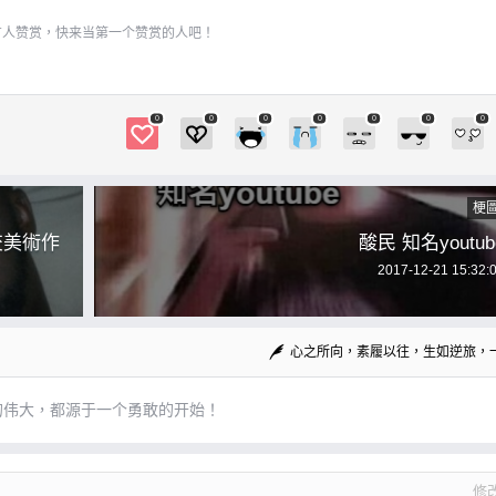
有人赞赏，快来当第一个赞赏的人吧！
0
0
0
0
0
0
0
梗
交美術作
酸民 知名youtub
2017-12-21 15:32:
心之所向，素履以往，生如逆旅，
的伟大，都源于一个勇敢的开始！
修