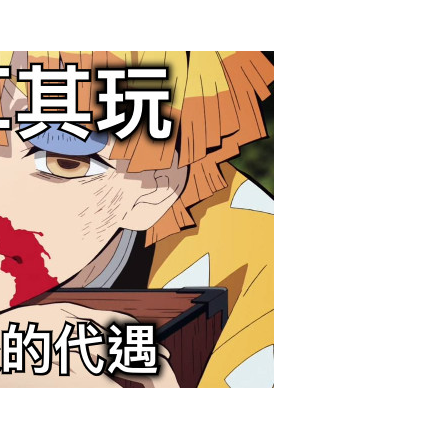
2017/12/21
admin @ 梗圖大全 MEME NOW
给admin打赏
付费内容
2
5
10
元
元
元
20
50
自定义
元
元
6位以上
¥
您没有权限发布内容，请购买会员或者提升权限。
6位以上
去土耳其玩 回台灣後的代遇