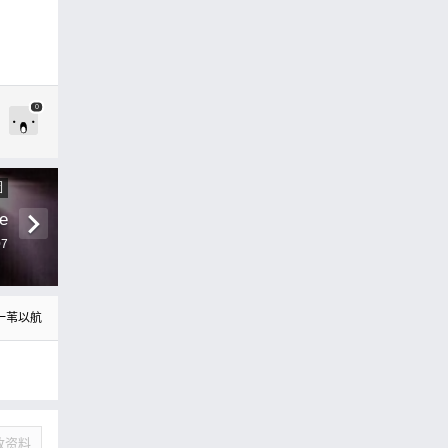
0
圖
e
07
一苇以航
改资料