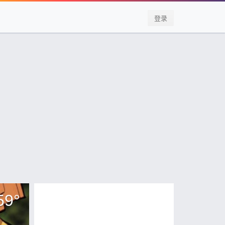
登录
59
°