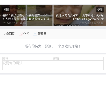
梗圖
梗圖
老師：孩子別擔心 只要夠優秀，不怕
我还以为 是3月31日 没想到延长到4月
別人看不見你 可是沒有錢 沒有人可以
15日 others:it's gonna be ok
看得到你
2017-12-25 12:59:18
2017-12-25 14:53:29
0 条回复
A
作者
M
管理员
所有的伟大，都源于一个勇敢的开始！