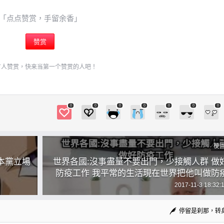
「点点赞赏，手留余香」
赞赏
有人赞赏，快来当第一个赞赏的人吧！
0
0
0
0
0
0
0
梗
本黨立場
世界各國:沒事盡量不要出門，少接觸人群 做
防疫工作 我平常的生活現在世界把他叫做防
2017-11-3 18:32:
停留是刹那，转