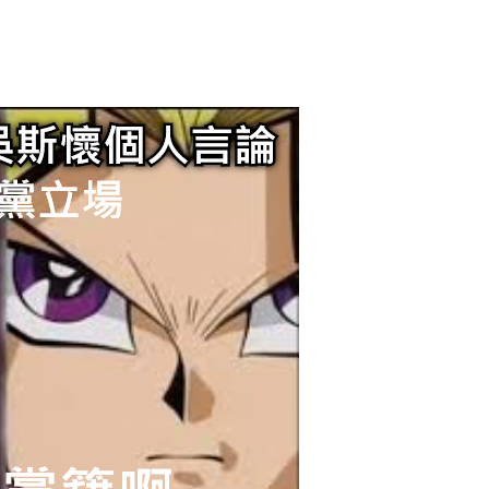
2017/11/03
admin @ 梗圖大全 MEME NOW
给admin打赏
付费内容
2
5
10
元
元
元
20
50
自定义
元
元
別傷害國民黨，吳斯懷個人言
6位以上
¥
論不代表本黨立場 那你開除黨
您没有权限发布内容，请购买会员或者提升权限。
6位以上
籍啊