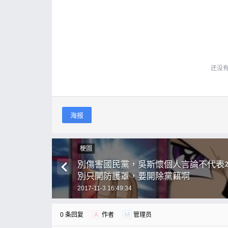
还没
海报
梗圖
別傷害國民黨，吳斯懷個人言論不代表
別只開防護罩，要開除黨籍啊
2017-11-3 16:49:34
0 条回复
A
作者
M
管理员