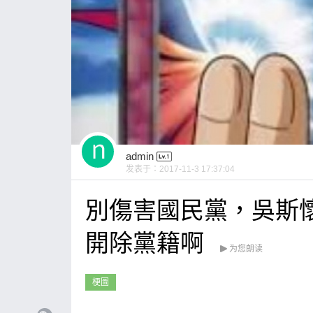
admin
发表于：
2017-11-3 17:37:04
別傷害國民黨，吳斯
開除黨籍啊
为您朗读
梗圖