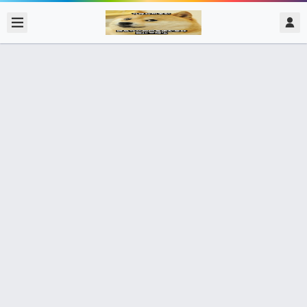
2018/10/11
admin @ 梗圖大全 MEME NOW
分組時 我們： 老師： 這裡還有一位同
學沒有組別餒 你們可以跟她一組嗎
0 收藏