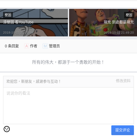
梗圖
梗圖
滑梗圖 看YouTube
現充 到處都是現充
2018-10-11 20:01:44
2018-10-11 21:49:20
0 条回复
A
作者
M
管理员
所有的伟大，都源于一个勇敢的开始！
修改资料
欢迎您，新朋友，感谢参与互动！
提交评论