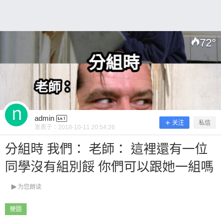
72
°
扫描二维码继续阅读
admin
关注
私信
发表于：
2018-10-11 20:54:26
分組時 我們： 老師： 這裡還有一位
同學沒有組別餒 你們可以跟她一組嗎
为您朗读
梗圖