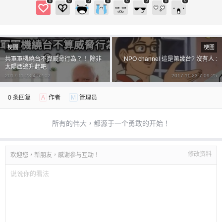
0
0
0
0
0
0
0
0
梗圖
梗圖
共軍軍機繞台不算威脅行為？！ 除非
NPO channel 這是第幾台? 沒有人 :
太陽西邊升起吧
2017-11-23 4:52:02
2017-11-23 7:09:25
0 条回复
A
作者
M
管理员
所有的伟大，都源于一个勇敢的开始！
修改资料
欢迎您，新朋友，感谢参与互动！