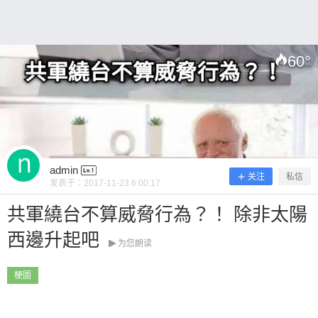
60
°
扫描二维码继续阅读
admin
关注
私信
发表于：
2017-11-23 6:00:17
共軍繞台不算威脅行為？！ 除非太陽
西邊升起吧
为您朗读
梗圖