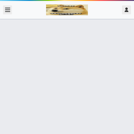
2017/11/11
admin @ 梗圖大全 MEME NOW
做個普通的管理員 被情緒支配 包庇別
人 1-1-1當塑膠玩具用 我可以標人但別
人不能標我 沒有生氣的Ben
0 收藏