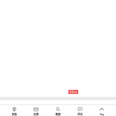
51La
发起
反馈
搜索
评论
Top