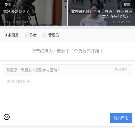
梗圖
梗圖
你好 外送茶到了
當賽班影片紅了時； 賽班！ 賽班 賽班
本人 在任何地方：
2017-11-11 0:24:56
2017-11-11 2:25:57
0 条回复
A
作者
M
管理员
所有的伟大，都源于一个勇敢的开始！
修改资料
欢迎您，新朋友，感谢参与互动！
提交评论