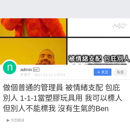
60
°
扫描二维码继续阅读
admin
关注
私信
发表于：
2017-11-11 1:20:51
做個普通的管理員 被情緒支配 包庇
別人 1-1-1當塑膠玩具用 我可以標人
但別人不能標我 沒有生氣的Ben
为您朗读