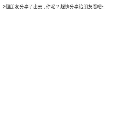
2個朋友分享了出去 , 你呢 ? 趕快分享給朋友看吧~