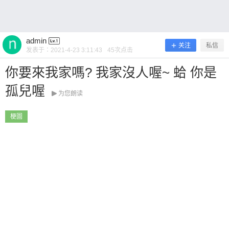
~ 0 收藏
admin
关注
私信
发表于：
2021-4-23 3:11:43
45
次点击
你要來我家嗎? 我家沒人喔~ 蛤 你是
扫描二维码继续阅读
孤兒喔
为您朗读
梗圖