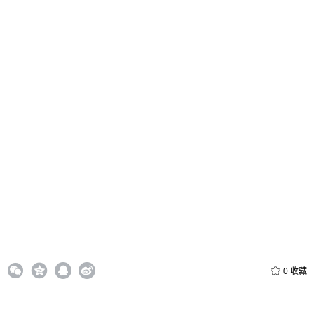
给admin打赏
付费内容
2
5
10
元
元
元
20
50
自定义
元
元
6位以上
¥
0
收藏
6位以上
您没有权限发布内容，请购买会员或者提升权限。