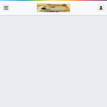
2021/4/23
admin @ 梗圖大全 MEME NOW
你要來我家嗎? 我家沒人喔~ 蛤 你是孤
兒喔
87個朋友分享了出去 , 你呢 ? 趕快分享給朋友看吧