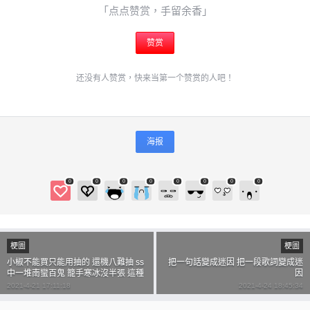
「点点赞赏，手留余香」
忘记密码？
找回
赞赏
立刻支付
还没有人赞赏，快来当第一个赞赏的人吧！
立刻支付
海报
0
0
0
0
0
0
0
0
梗圖
梗圖
小椒不能買只能用抽的 還機八難抽 ss
把一句話變成迷因 把一段歌詞變成迷
中一堆南蠻百鬼 籠手寒冰沒半張 這種
因
拉機糞game還想要我支持 現在可以用
2021-4-21 17:11:18
2021-4-24 18:45:34
MyCard儲值耶 真香 丁丁