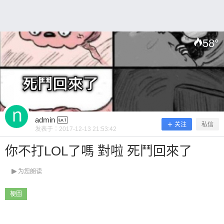
~ 0 收藏
58
°
扫描二维码继续阅读
admin
关注
私信
发表于：
2017-12-13 21:53:42
你不打LOL了嗎 對啦 死鬥回來了
为您朗读
梗圖