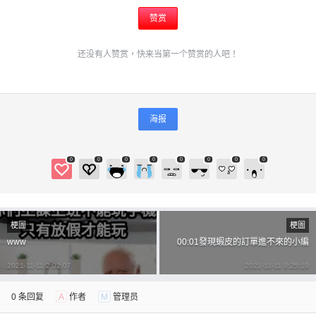
赞赏
忘记密码？
找回
立刻支付
还没有人赞赏，快来当第一个赞赏的人吧！
立刻支付
海报
0
0
0
0
0
0
0
0
梗圖
梗圖
www
00:01發現蝦皮的訂單進不來的小編
2021-11-11 2:02:07
2021-11-11 8:25:19
0 条回复
A
作者
M
管理员