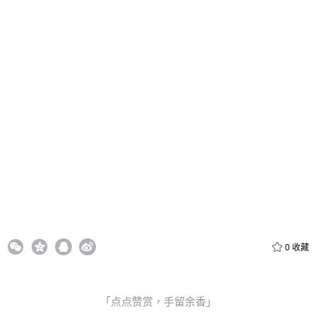
给admin打赏
付费内容
2
5
10
元
元
元
20
50
自定义
元
元
6位以上
¥
0
收藏
6位以上
您没有权限发布内容，请购买会员或者提升权限。
「点点赞赏，手留余香」