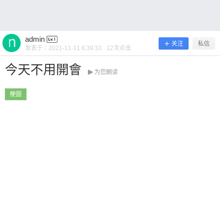
~ 0 收藏
admin
关注
私信
发表于：
2021-11-11 6:39:33
12
次点击
今天不用開會
为您朗读
扫描二维码继续阅读
梗圖