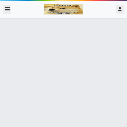
2017/11/25
admin @ 梗圖大全 MEME NOW
什麼？你說這個客戶是X會介紹來的，
不可怠慢？當然，當然。 X會專門介紹
爛客戶過來，這次報價加價50%就好。
0 收藏