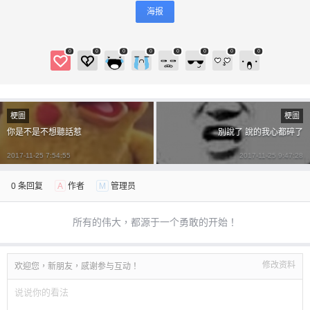
海报
0
0
0
0
0
0
0
0
梗圖
梗圖
你是不是不想聽話惹
別說了 說的我心都碎了
2017-11-25 7:54:55
2017-11-25 9:47:28
0 条回复
A
作者
M
管理员
所有的伟大，都源于一个勇敢的开始！
修改资料
欢迎您，新朋友，感谢参与互动！