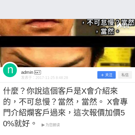
44
°
扫描二维码继续阅读
admin
关注
私信
发表于：
2017-11-25 8:48:28
什麼？你說這個客戶是X會介紹來
的，不可怠慢？當然，當然。 X會專
門介紹爛客戶過來，這次報價加價5
0%就好。
为您朗读