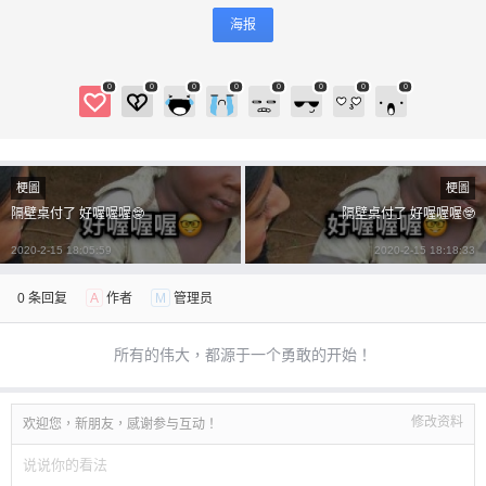
海报
0
0
0
0
0
0
0
0
梗圖
梗圖
隔壁桌付了 好喔喔喔🤓
隔壁桌付了 好喔喔喔🤓
2020-2-15 18:05:59
2020-2-15 18:18:33
0 条回复
A
作者
M
管理员
所有的伟大，都源于一个勇敢的开始！
修改资料
欢迎您，新朋友，感谢参与互动！