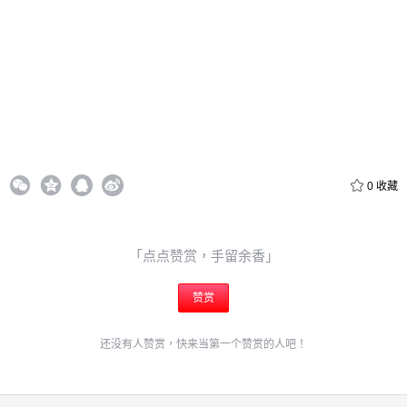
6位以上
¥
6位以上
您没有权限发布内容，请购买会员或者提升权限。
忘记密码？
找回
0
收藏
立刻支付
立刻支付
「点点赞赏，手留余香」
赞赏
还没有人赞赏，快来当第一个赞赏的人吧！