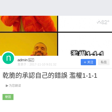
82
°
扫描二维码继续阅读
admin
关注
私信
发表于：
2017-11-10 9:01:32
乾脆的承認自己的錯誤 濫權1-1-1
为您朗读
梗圖