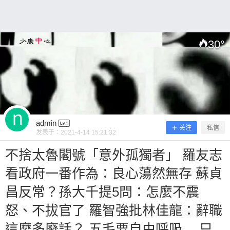
友看吧~ 0 收藏
30
°
扫描二维码继续阅读
admin
关注
私信
发表于：
2021-4-14 15:21:32
不捨太魯閣號「意外孤獨者」 羅友志
看政府一番作為：良心蕩然無存 蘇貞
昌反常？孫大千提5問：怎麼不震
怒、不拔官了 羅智強批林佳龍：辭職
這麼多廢話？ 五毛要自由呼吸… 只