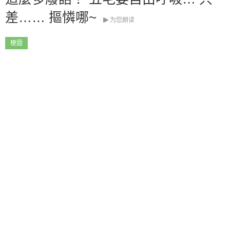
差…… 摳憐哪~
为您朗读
梗圖