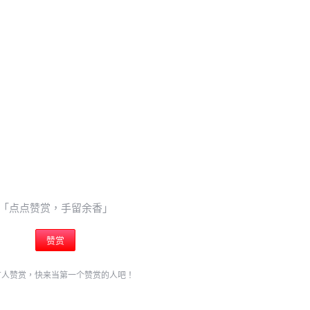
「点点赞赏，手留余香」
赞赏
有人赞赏，快来当第一个赞赏的人吧！