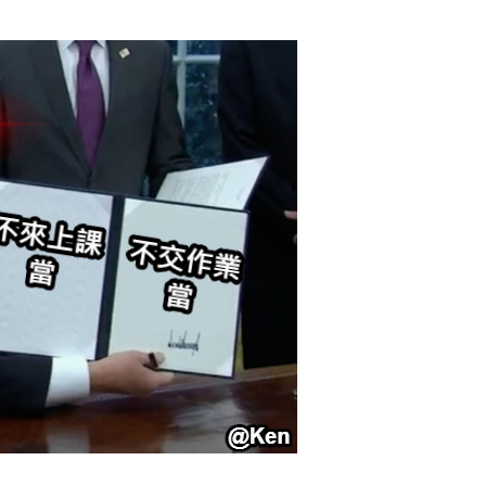
20
50
自定义
元
元
6位以上
¥
您没有权限发布内容，请购买会员或者提升权限。
6位以上
不來上課 當 不交作業 當
332個朋友分享了出去 , 你呢 ? 趕快分享給朋友看
忘记密码？
找回
吧~ 0 收藏
立刻支付
立刻支付
扫描二维码继续阅读