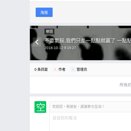
海报
梗圖
不要氣餒,我們只差一點點就贏了 一點點
2018-10-12 9:19:27
0 条回复
A
作者
M
管理员
所有
欢迎您，新朋友，感谢参与互动！