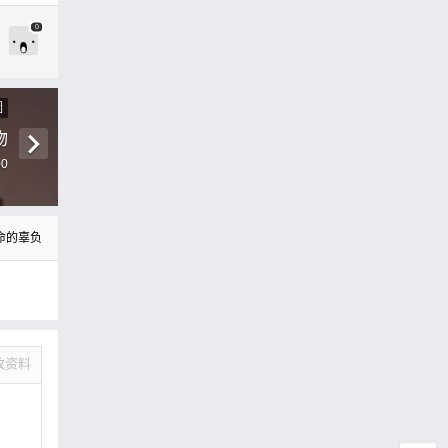
0
圖
物
00
命的辜负
改资料