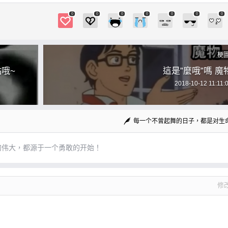
0
0
0
0
0
0
0
梗
哦~
這是”麼哦”嗎 魔
2018-10-12 11:11:
每一个不曾起舞的日子，都是对生
的伟大，都源于一个勇敢的开始！
修