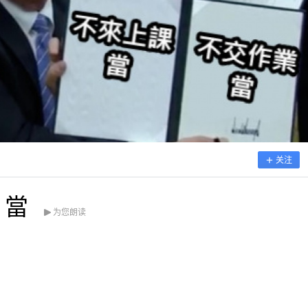
关注
 當
为您朗读