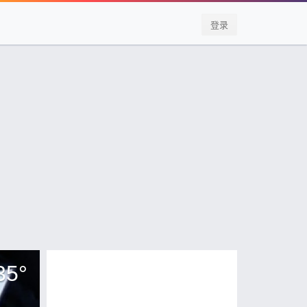
登录
35
°