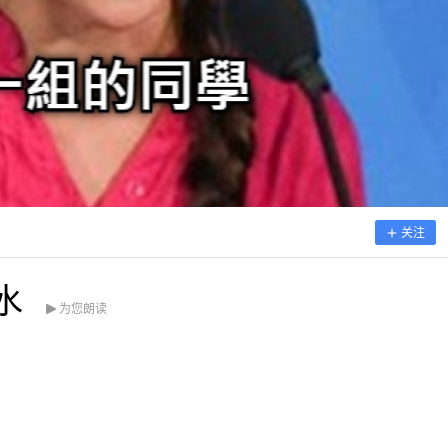
关注
水
为您朗读