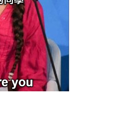
20
50
自定义
元
元
6位以上
¥
您没有权限发布内容，请购买会员或者提升权限。
6位以上
下一組的同學 忘記排水
0 收藏
忘记密码？
找回
立刻支付
立刻支付
扫描二维码继续阅读