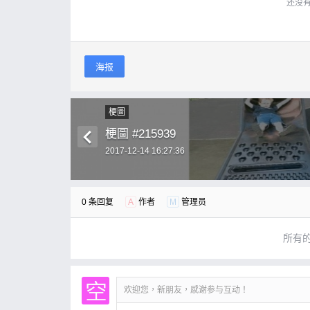
还没
海报
梗圖
梗圖 #215939
2017-12-14 16:27:36
0 条回复
A
作者
M
管理员
所有
欢迎您，新朋友，感谢参与互动！