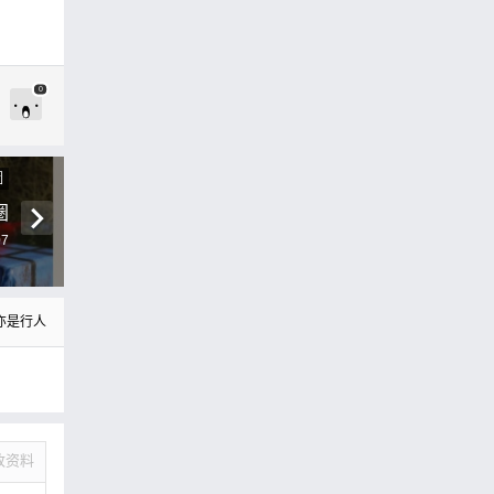
0
圖
圈
07
亦是行人
改资料