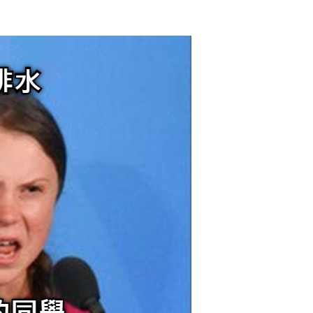
2017/12/14
admin @ 梗圖大全 MEME NOW
给admin打赏
付费内容
2
5
10
元
元
元