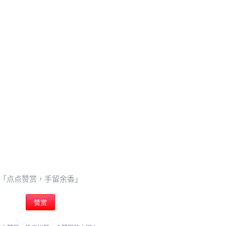
「点点赞赏，手留余香」
赞赏