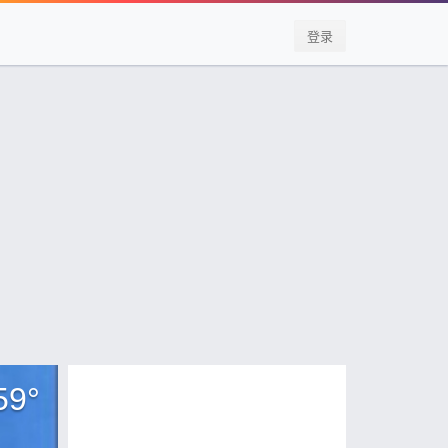
登录
59
°