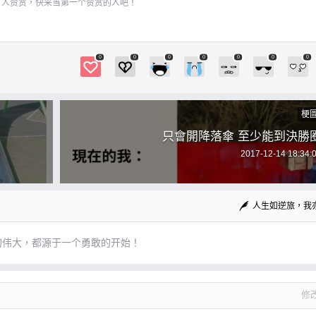
有人赞赏，快来当第一个赞赏的人吧！
0
0
0
0
0
0
0
梗
只會開降落傘 至少能到決勝
2017-12-14 18:34:
人生如逆旅，我
的伟大，都源于一个勇敢的开始！
修