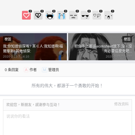
0
0
0
0
0
0
0
0
梗圖
梗圖
我:你知道偵探嗎? 某ㄍ人:我知道啊!福
把你手上那張worksheet放下 沒、沒
爾摩斯! 其他偵探:
有必要這麼兇吧...
2020-2-15 7:14:10
2020-2-15 7:24:52
0 条回复
A
作者
M
管理员
所有的伟大，都源于一个勇敢的开始！
修改资料
欢迎您，新朋友，感谢参与互动！