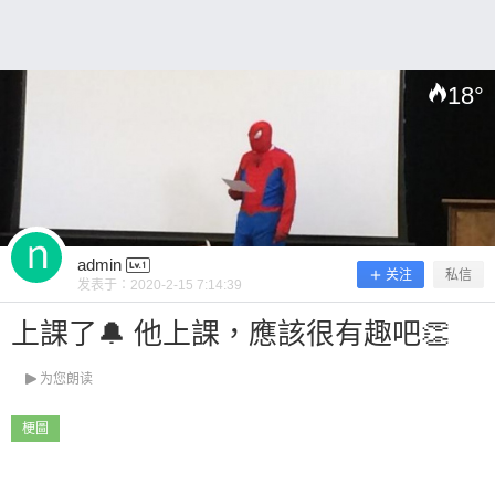
18
°
扫描二维码继续阅读
admin
关注
私信
发表于：
2020-2-15 7:14:39
上課了🔔 他上課，應該很有趣吧👏
为您朗读
梗圖