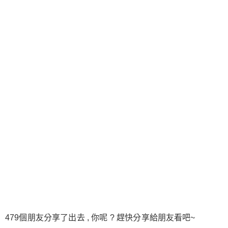
479個朋友分享了出去 , 你呢 ? 趕快分享給朋友看吧~